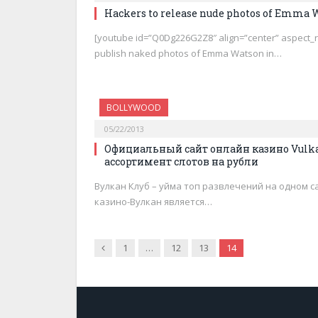
Hackers to release nude photos of Emma 
[youtube id=”Q0Dg226G2Z8″ align=”center” aspect_ra
publish naked photos of Emma Watson in…
BOLLYWOOD
05/22/2013
Официальный сайт онлайн казино Vulka
ассортимент слотов на рубли
Вулкан Клуб – уйма топ развлечений на одном са
казино-Вулкан является…
Previous
1
…
12
13
14