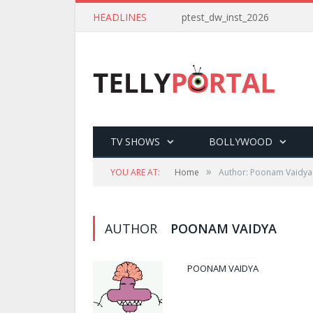
HEADLINES
ptest_dw_inst_2026
TV SHOWS
BOLLYWOOD
»
YOU ARE AT:
Home
Author: Poonam Vaidya
AUTHOR
POONAM VAIDYA
POONAM VAIDYA