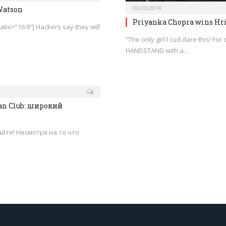
09/23/2014
Watson
Priyanka Chopra wins Hri
tio=”16:9″] Hackers say they will
“The only girl I cud dare this!
HANDSTAND with a…
n Club: широкий
йте! Несмотря на то что