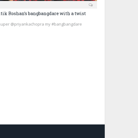
tik Roshan’s bangbangdare with a twist
 For super @priyankachopra my #bangbangdare